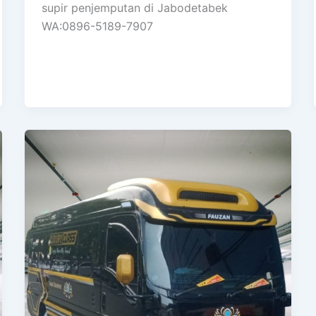
supir penjemputan di Jabodetabek
WA:0896-5189-7907