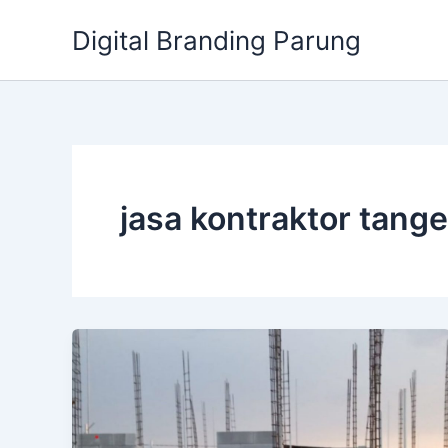
Lewati
Digital Branding Parung
ke
konten
jasa kontraktor tang