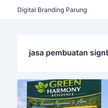
Lewati
Digital Branding Parung
ke
konten
jasa pembuatan sign