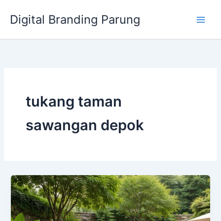
Lewati
Digital Branding Parung
ke
konten
tukang taman
sawangan depok