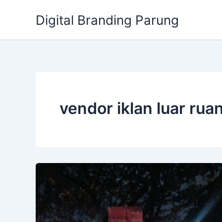
Lewati
Digital Branding Parung
ke
konten
vendor iklan luar ru