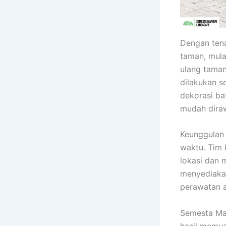
Dengan tena
taman, mula
ulang taman
dilakukan s
dekorasi ba
mudah dira
Keunggulan 
waktu. Tim 
lokasi dan 
menyediakan
perawatan a
Semesta Man
hasil memu