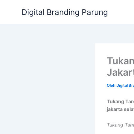
Lewati
Digital Branding Parung
ke
konten
Tukan
Jakar
Oleh
Digital B
Tukang Tama
jakarta sel
Tukang Tama