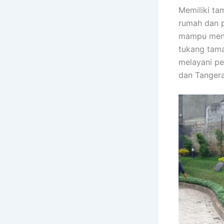
Memiliki ta
rumah dan p
mampu menc
tukang tama
melayani pe
dan Tangera