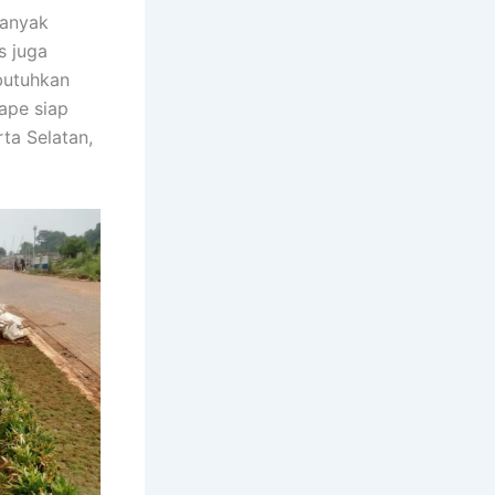
banyak
s juga
butuhkan
ape siap
ta Selatan,