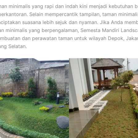
man minimalis yang rapi dan indah kini menjadi kebutuhan 
erkantoran. Selain mempercantik tampilan, taman minimali
iptakan suasana lebih sejuk dan nyaman. Jika Anda mem
n minimalis yang berpengalaman, Semesta Mandiri Landsc
mbuatan dan perawatan taman untuk wilayah Depok, Jakar
ng Selatan.