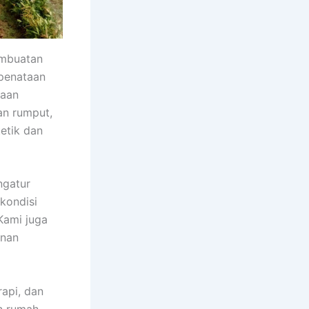
embuatan
 penataan
jaan
an rumput,
etik dan
ngatur
kondisi
Kami juga
anan
api, dan
n rumah,