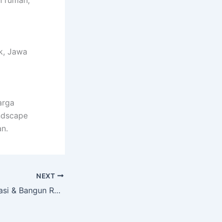
ok, Jawa
arga
andscape
n.
NEXT
Kontraktor Renovasi & Bangun Rumah