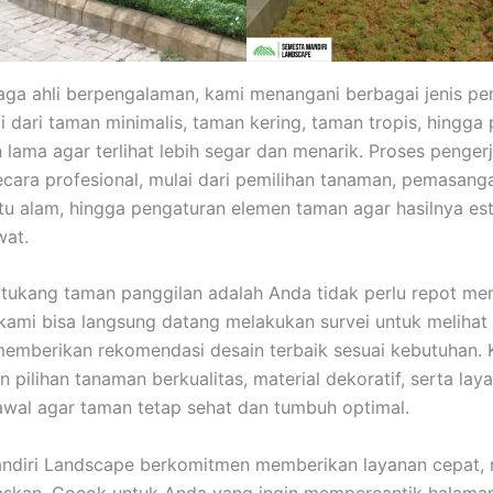
ga ahli berpengalaman, kami menangani berbagai jenis p
i dari taman minimalis, taman kering, taman tropis, hingga
 lama agar terlihat lebih segar dan menarik. Proses penger
ecara profesional, mulai dari pemilihan tanaman, pemasang
tu alam, hingga pengaturan elemen taman agar hasilnya est
wat.
tukang taman panggilan adalah Anda tidak perlu repot me
kami bisa langsung datang melakukan survei untuk melihat 
memberikan rekomendasi desain terbaik sesuai kebutuhan. 
 pilihan tanaman berkualitas, material dekoratif, serta lay
wal agar taman tetap sehat dan tumbuh optimal.
diri Landscape berkomitmen memberikan layanan cepat, r
askan. Cocok untuk Anda yang ingin mempercantik halama